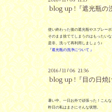
blog up !『遮光
使い終わった後の遮光瓶やスプレーボ
そのまま捨ててしまうのはもったいな
是非、洗って再利用しましょう♪
『遮光瓶の洗浄について 』
2016
11
06 21:36
/
/
blog up !『
暑い中、一日お外で頑張った！こんな
昨日の私はまさにそんな状態。