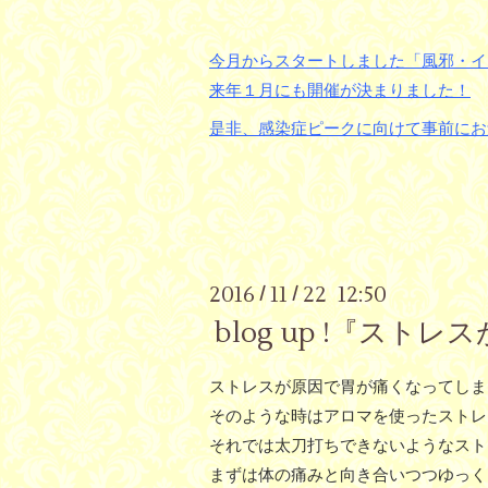
今月からスタートしました
「風邪・イ
来年１月にも開催が決まりました！
是非、感染症ピークに向けて事前にお
2016
11
22 12:50
/
/
blog up !『ス
ストレスが原因で胃が痛くなってしま
そのような時はアロマを使ったストレ
それでは太刀打ちできないようなスト
まずは体の痛みと向き合いつつゆっく