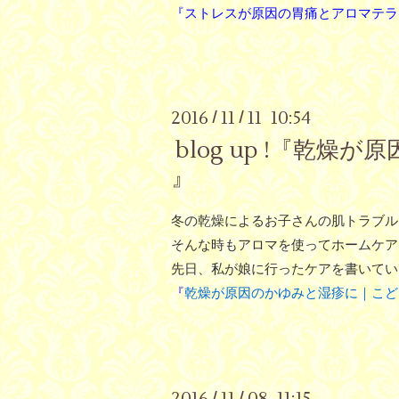
『ストレスが原因の胃痛とアロマテラ
2016
11
11 10:54
/
/
blog up !『
』
冬の乾燥によるお子さんの肌トラブル
そんな時もアロマを使ってホームケア
先日、私が娘に行ったケアを書いてい
『
乾燥が原因のかゆみと湿疹に｜こど
2016
11
08 11:15
/
/