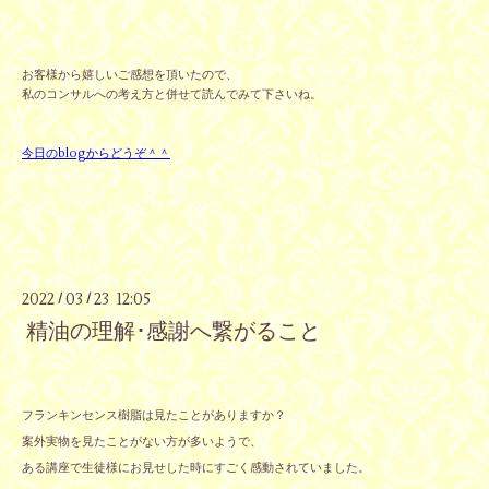
お客様から嬉しいご感想を頂いたので、
私のコンサルへの考え方と併せて読んでみて下さいね。
今日のblogからどうぞ＾＾
2022
03
23 12:05
/
/
精油の理解･感謝へ繋がること
フランキンセンス樹脂は見たことがありますか？
案外実物を見たことがない方が多いようで、
ある講座で生徒様にお見せした時にすごく感動されていました。