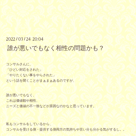
2022
03
24 20:04
/
/
誰が悪いでもなく相性の問題かも？
コンサルさんに、
「ひどい対応をされた」
「やりたくない事をやらされた」
という話を聞くことがまぁまぁあるのですが、
誰が悪いでもなく、
これは価値観や相性、
ニーズと価値の不一致などが原因なのかなと思っています。
私もコンサルをしているから、
コンサルを受ける側・提供する側両方の気持ちや言い分も分かる気がするし。。