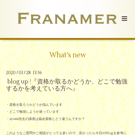
What's new
2020
01
28 13:36
/
/
blog up !『資格か取るかどうか、どこで勉強
するかを考えている方へ』
・資格を取ろうかどうか悩んでいます
・どこで勉強しようか迷っています
・ayumi先生の講座は協会資格とどう違うんですか？
このようなご質問やご相談がとっても多いので、良かったら今日のblogを参考に