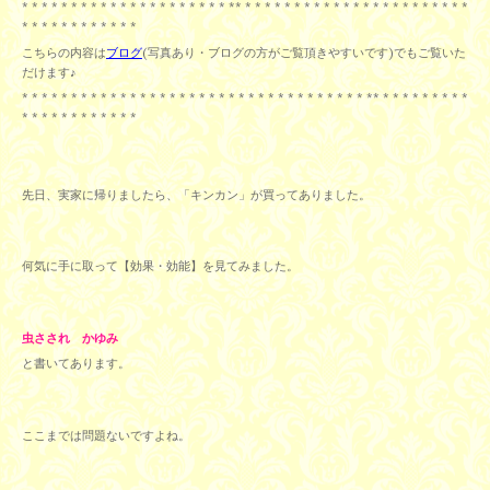
* * * * * * * * * * * * * * * * * * * * * ** * * * * * * * * * * * * * * * * * * * * * * *
* * * * * * * * * * * *
こちらの内容は
ブログ
(写真あり・ブログの方がご覧頂きやすいです)でもご覧いた
だけます♪
* * * * * * * * * * * * * * * * * * * * * * * * * * * * * * * * * * * ** * * * * * * * * *
* * * * * * * * * * * *
先日、実家に帰りましたら、「キンカン」が買ってありました。
何気に手に取って【効果・効能】を見てみました。
虫さされ かゆみ
と書いてあります。
ここまでは問題ないですよね。