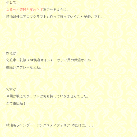
そして、
なるべく普段と変わらず
過ごせるように、
精油以外にアロマクラフトも作って持っていくことが多いです。
例えば
化粧水・乳液（or美容オイル）・ボディ用の保湿オイル
虫除けスプレーなどね。
ですが、
今回は敢えてクラフトは何も持っていきませんでした。
全て市販品！
精油もラベンダー・アングスティフォリア1本だけに。。。