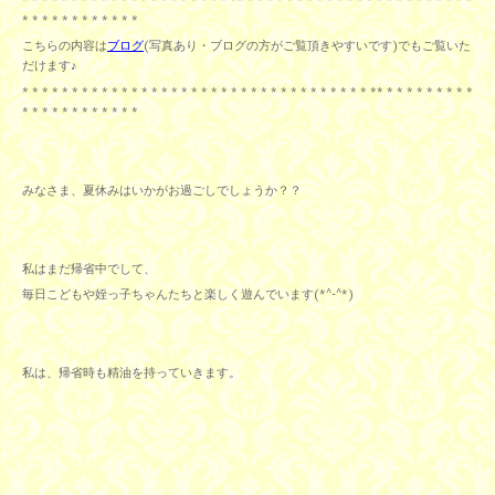
* * * * * * * * * * * * * * * * * * * * * ** * * * * * * * * * * * * * * * * * * * * * * *
* * * * * * * * * * * *
こちらの内容は
ブログ
(写真あり・ブログの方がご覧頂きやすいです)でもご覧いた
だけます♪
* * * * * * * * * * * * * * * * * * * * * * * * * * * * * * * * * * * ** * * * * * * * * *
* * * * * * * * * * * *
みなさま、夏休みはいかがお過ごしでしょうか？？
私はまだ帰省中でして、
毎日こどもや姪っ子ちゃんたちと
楽しく遊んでいます(*^-^*)
私は、帰省時も精油を持っていきます。