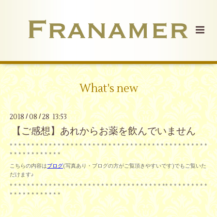
What's new
2018
08
28 13:53
/
/
【ご感想】あれからお薬を飲んでいません
* * * * * * * * * * * * * * * * * * * * * ** * * * * * * * * * * * * * * * * * * * * * * *
* * * * * * * * * * * *
こちらの内容は
ブログ
(写真あり・ブログの方がご覧頂きやすいです)でもご覧いた
だけます♪
* * * * * * * * * * * * * * * * * * * * * * * * * * * * * * * * * * * ** * * * * * * * * *
* * * * * * * * * * * *