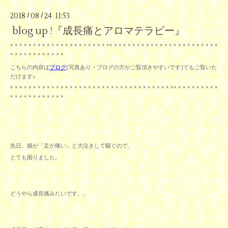
2018
08
24 11:53
/
/
blog up !『成長痛とアロマテラピー』
* * * * * * * * * * * * * * * * * * * * * ** * * * * * * * * * * * * * * * * * * * * * * *
* * * * * * * * * * * *
こちらの内容は
ブログ
(写真あり・ブログの方がご覧頂きやすいです)でもご覧いた
だけます♪
* * * * * * * * * * * * * * * * * * * * * * * * * * * * * * * * * * * ** * * * * * * * * *
* * * * * * * * * * * *
先日、娘が「足が痛い」と大泣きして騒ぐので、
とても困りました。
どうやら成長痛みたいです。。