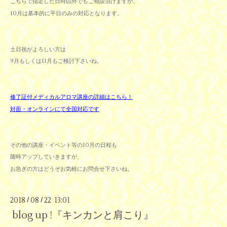
こちらで指定した日時以外でもご相談頂けますが、
10月は基本的に平日のみの対応となります。
土日祝がよろしい方は
9月もしくは11月もご検討下さいね。
修了証付メディカルアロマ講座の詳細はこちら！
対面・オンラインにて全国対応です
その他の講座・イベント等の10月の日程も
随時アップしていきますが、
お急ぎの方はどうぞお気軽にお問合せ下さいね
。
2018
08
22 13:01
/
/
blog up !『キンカンと肩こり』