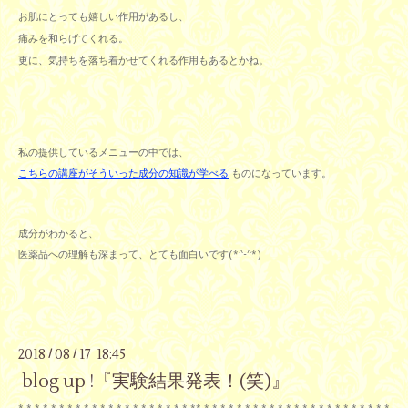
お肌にとっても嬉しい作用があるし、
痛みを和らげてくれる。
更に、気持ちを落ち着かせてくれる作用もある
とかね。
私の提供しているメニューの中では、
こちらの講座がそういった成分の知識が学べる
ものになっています。
成分がわかると、
医薬品への理解も深まって、とても
面白いです
(*^-^*)
2018
08
17 18:45
/
/
blog up !『実験結果発表！(笑)』