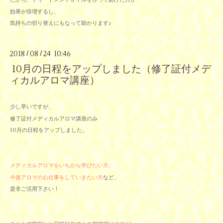
効果が倍増するし、
気持ちの切り替えにもなって助かります♪
2018
08
24 10:46
/
/
10月の日程をアップしました（修了証付メデ
ィカルアロマ講座）
少し早いですが、
修了証付メディカルアロマ講座のみ
10月の日程をアップしました。
メディカルアロマをいちから学びたい方、
今後アロマのお仕事をしていきたい方
など、
是非ご活用下さい！