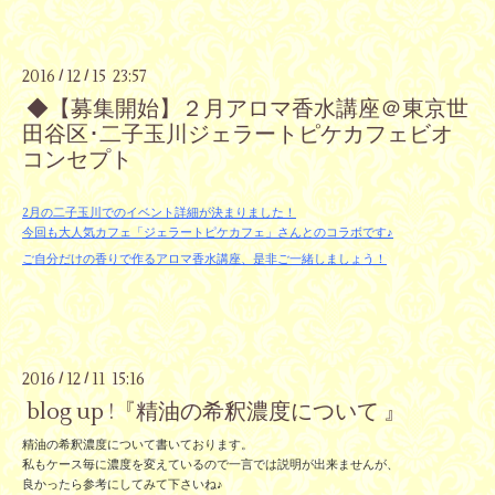
2016
12
15 23:57
/
/
◆【募集開始】２月アロマ香水講座＠東京世
田谷区･二子玉川ジェラートピケカフェビオ
コンセプト
2月の二子玉川でのイベント詳細が決まりました！
今回も大人気カフェ「ジェラートピケカフェ」さんとのコラボです♪
ご自分だけの香りで作るアロマ香水講座、是非ご一緒しましょう！
2016
12
11 15:16
/
/
blog up !『精油の希釈濃度について 』
精油の希釈濃度について書いております。
私もケース毎に濃度を変えているので一言では説明が出来ませんが、
良かったら参考にしてみて下さいね♪