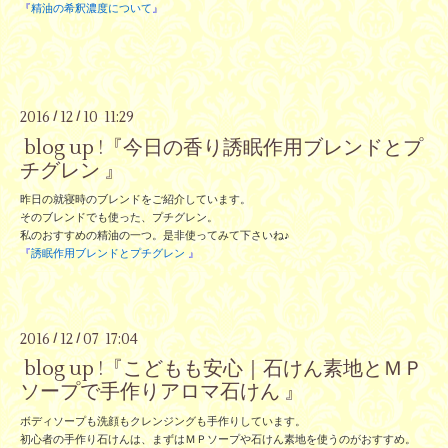
『
精油の希釈濃度について
』
2016
12
10 11:29
/
/
blog up !『今日の香り誘眠作用ブレンドとプ
チグレン 』
昨日の就寝時のブレンドをご紹介しています。
そのブレンドでも使った、プチグレン。
私のおすすめの精油の一つ。是非使ってみて下さいね♪
『
誘眠作用ブレンドとプチグレン
』
2016
12
07 17:04
/
/
blog up !『こどもも安心｜石けん素地とＭＰ
ソープで手作りアロマ石けん 』
ボディソープも洗顔もクレンジングも手作りしています。
初心者の手作り石けんは、まずはＭＰソープや石けん素地を使うのがおすすめ。