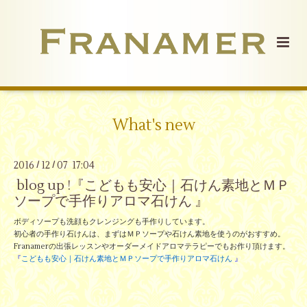
What's new
2016
12
07 17:04
/
/
blog up !『こどもも安心｜石けん素地とＭＰ
ソープで手作りアロマ石けん 』
ボディソープも洗顔もクレンジングも手作りしています。
初心者の手作り石けんは、まずはＭＰソープや石けん素地を使うのがおすすめ。
Franamerの出張レッスンやオーダーメイドアロマテラピーでもお作り頂けます。
『
こどもも安心｜石けん素地とＭＰソープで手作りアロマ石けん
』