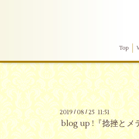
Top
2019
08
25 11:51
/
/
blog up !『捻