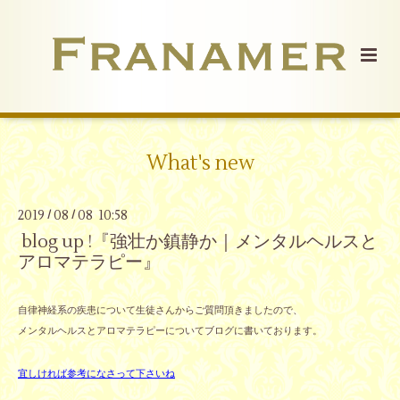
What's new
2019
08
08 10:58
/
/
blog up !『強壮か鎮静か｜メンタルヘルスと
アロマテラピー』
自律神経系の疾患について生徒さんからご質問頂きましたので、
メンタルヘルスとアロマテラピーについてブログに書いております。
宜しければ参考になさって下さいね