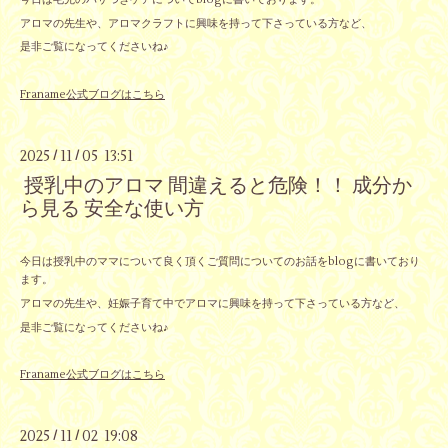
アロマの先生や、アロマクラフトに興味を持って下さっている方など、
是非ご覧になってくださいね♪
Franame公式ブログはこちら
2025
11
05 13:51
/
/
授乳中のアロマ 間違えると危険！！ 成分か
ら見る 安全な使い方
今日は授乳中のママについて良く頂くご質問についてのお話をblogに書いており
ます。
アロマの先生や、妊娠子育て中でアロマに興味を持って下さっている方など、
是非ご覧になってくださいね♪
Franame公式ブログはこちら
2025
11
02 19:08
/
/