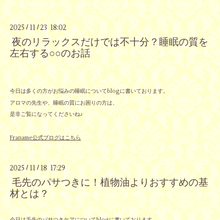
2025
11
23 18:02
/
/
夜のリラックスだけでは不十分？睡眠の質を
左右する○○のお話
今日は多くの方がお悩みの睡眠についてblogに書いております。
アロマの先生や、睡眠の質にお困りの方は、
是非ご覧になってくださいね♪
Franame公式ブログはこちら
2025
11
18 17:29
/
/
毛先のパサつきに！植物油よりおすすめの基
材とは？
今日は毛先のパサつきケアについてblogに書いております。