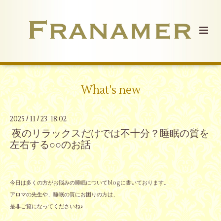
What's new
2025
11
23 18:02
/
/
夜のリラックスだけでは不十分？睡眠の質を
左右する○○のお話
今日は多くの方がお悩みの睡眠についてblogに書いております。
アロマの先生や、睡眠の質にお困りの方は、
是非ご覧になってくださいね♪