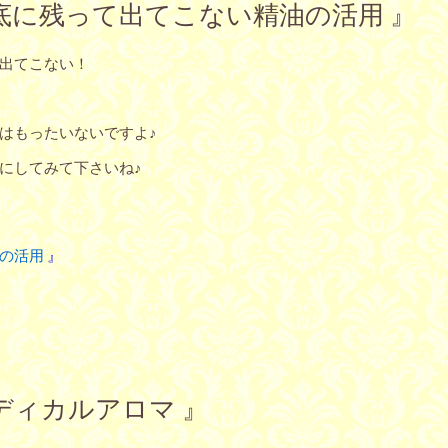
光瓶の底に残って出てこない精油の活用 』
出てこない！
はもったいないですよ♪
にしてみて下さいね♪
油の活用
』
とメディカルアロマ 』