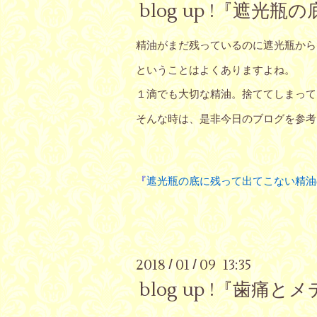
blog up !『遮
精油がまだ残っているのに遮光瓶から
ということはよくありますよね。
１滴でも大切な精油。捨ててしまって
そんな時は、是非今日のブログを参考
『
遮光瓶の底に残って出てこない精
2018
01
09 13:35
/
/
blog up !『歯痛