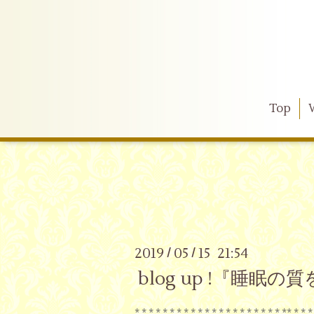
Top
2019
05
15 21:54
/
/
blog up !『睡
* * * * * * * * * * * * * * * * * * * * * ** * * *