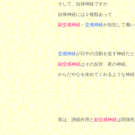
そして、自律神経ですが、
自律神経には２種類あって
副交感神経
・
交感神経
が拮抗して働い
交感神経
が日中の活動を促す神経だと
副交感神経
はその反対、夜の神経。
からだや心を休めてくれるような神経
実は、誘眠作用と
副交感神経
は関係性