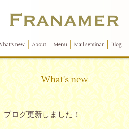
What's new
About
Menu
Mail seminar
Blog
What's new
』ブログ更新しました！