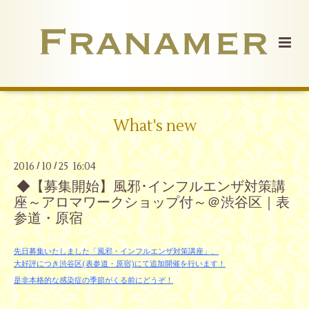
What's new
2016
10
25 16:04
/
/
◆【募集開始】風邪･インフルエンザ対策講
座～アロマワークショップ付～＠渋谷区｜表
参道・原宿
先日募集いたしました
「風邪・インフルエンザ対策講座」、
大好評につき渋谷区(表参道・原宿)にて追加開催を行います！
是非本格的な感染症の季節がくる前にどうぞ！