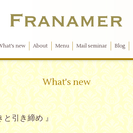
What's new
About
Menu
Mail seminar
Blog
What's new
の開きと引き締め 』