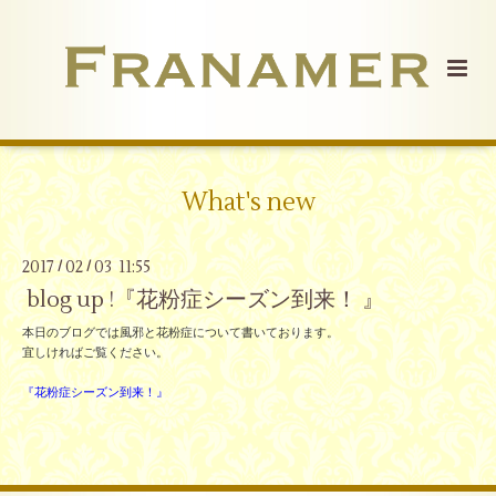
What's new
2017
02
03 11:55
/
/
blog up !『花粉症シーズン到来！ 』
本日のブログでは風邪と花粉症について書いております。
宜しければご覧ください。
『花粉症シーズン到来！』