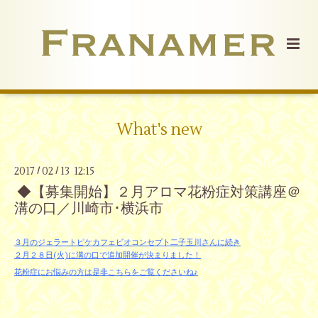
What's new
2017
02
13 12:15
/
/
◆【募集開始】２月アロマ花粉症対策講座＠
溝の口／川崎市･横浜市
３月のジェラートピケカフェビオコンセプト二子玉川さんに続き
２月２８日(火)に溝の口で追加開催が決まりました！
花粉症にお悩みの方は是非こちらをご覧くださいね♪