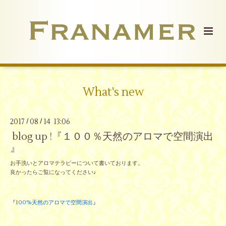
What's new
2017
08
14 13:06
/
/
blog up !『１００％天然のアロマで空間演出
』
お手洗いとアロマテラピーについて書いております。
良かったらご覧になってください♪
『
100%天然のアロマで空間演出
』