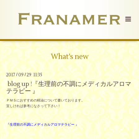
What's new
2017
09
29 11:35
/
/
blog up !『生理前の不調にメディカルアロマ
テラピー 』
ＰＭＳにおすすめの精油について書いております。
宜しければ参考になさって下さい！
『生理前の不調にメディカルアロマテラピー 』