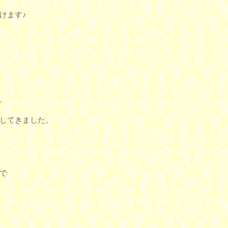
けます♪
で
してきました。
で