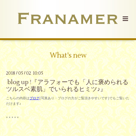
What's new
2018
05
02 10:05
/
/
blog up !『アラフォーでも「人に褒められる
ツルスベ素肌」でいられるヒミツ♪』
こちらの内容は
ブログ
(写真あり・ブログの方がご覧頂きやすいです)で
もご覧いた
だけます♪
* * * * *