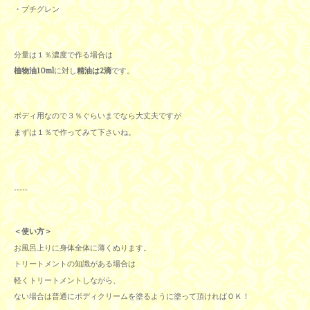
・プチグレン
分量は１％濃度で作る場合は
植物油10ml
に対し
精油は2滴
です。
ボディ用なので３％ぐらいまでなら大丈夫ですが
まずは１％で作ってみて下さいね。
-----
＜使い方＞
お風呂上りに身体全体に薄くぬります。
トリートメントの知識がある場合は
軽くトリートメントしながら、
ない場合は普通にボディクリームを塗るように塗って頂ければＯＫ！