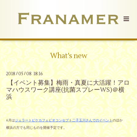
What's new
2018
05
08 18:16
/
/
【イベント募集】梅雨・真夏に大活躍！アロ
マハウスワーク講座(抗菌スプレーWS)＠横
浜
6月は
ジェラートピケカフェビオコンセプト二子玉川さんでのイベント
のほか
横浜の方でも同じものを開催予定です。