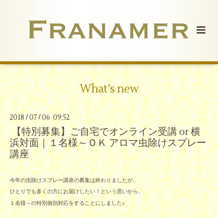
What's new
2018
07
06 09:52
/
/
【特別募集】ご自宅でオンライン受講 or 横
浜対面｜１名様～ＯＫ アロマ虫除けスプレー
講座
今年の虫除けスプレー講座の募集は終わりましたが、
ひとりでも多くの方にお届けしたい！という思いから、
１名様～の特別個別対応をすることにしました♪