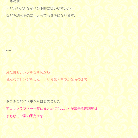
・難易度
・どれがどんなイベント時に
扱いやすいか
などを調
べるのに、
とっても参考になります♪
----
見た目もシンプルなものから
色んなアレンジをした、より可愛く華やかなものまで
さまざまなバスボムをはじめとした
アロマクラフトを一度にまとめて学ぶことが出来る新講座は
まもなくご案内予定です
！