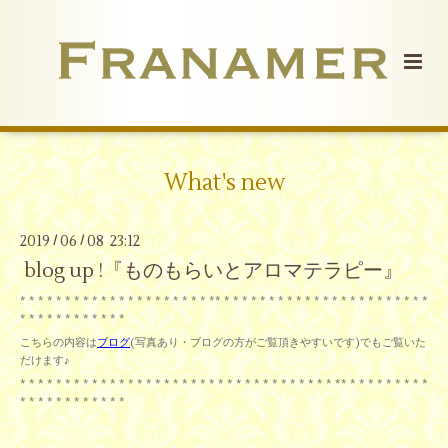
What's new
2019
06
08 23:12
/
/
blog up !『ものもらいとアロマテラピー』
* * * * * * * * * * * * * * * * * * * * * ** * * * * * * * * * * * * * * * * * * * * * * *
* * * * * * * * * * * *
こちらの内容は
ブログ
(写真あり・ブログの方がご覧頂きやすいです)でもご覧いた
だけます♪
* * * * * * * * * * * * * * * * * * * * * * * * * * * * * * * * * * * ** * * * * * * * * *
* * * * * * * * * * * *