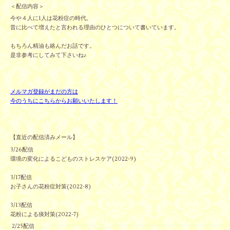
＜配信内容＞
今や４人に1人は花粉症の時代。
昔に比べて増えたと言われる理由のひとつについて書いています。
もちろん精油も絡んだお話です。
是非参考にしてみて下さいね♪
メルマガ登録がまだの方は
今のうちにこちらからお願いいたします！
【直近の配信済みメール】
3/26配信
環境の変化によるこどものストレスケア(2022-9)
3/17配信
お子さんの花粉症対策(2022-8)
3/13配信
花粉による痰対策(2022-7)
2/25配信