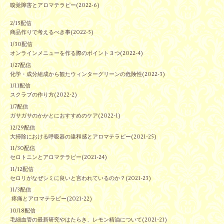
嗅覚障害とアロマテラピー(2022-6)
2/15配信
商品作りで考えるべき事(2022-5)
1/30配信
オンラインメニューを作る際のポイント３つ(2022-4)
1/27配信
化学・成分組成から観たウィンターグリーンの危険性(2022-3)
1/11配信
スクラブの作り方(2022-2)
1/7配信
ガサガサのかかとにおすすめのケア(2022-1)
12/29配信
大掃除における呼吸器の違和感とアロマテラピー(2021-25)
11/30配信
セロトニンとアロマテラピー(2021-24)
11/12配信
セロリがなぜシミに良いと言われているのか？(2021-23)
11/3配信
疼痛とアロマテラピー(2021-22)
10/18配信
毛細血管の最新研究やはたらき、レモン精油について(2021-21)