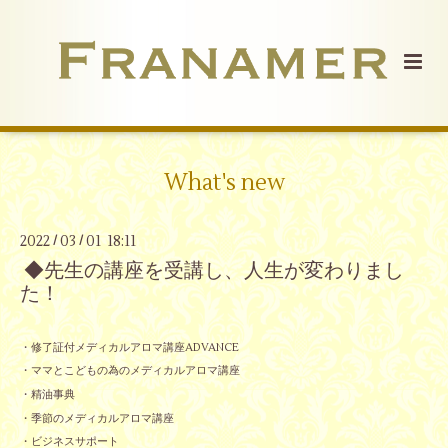
What's new
2022
03
01 18:11
/
/
◆先生の講座を受講し、人生が変わりまし
た！
・修了証付メディカルアロマ講座ADVANCE
・ママとこどもの為のメディカルアロマ講座
・精油事典
・季節のメディカルアロマ講座
・ビジネスサポート