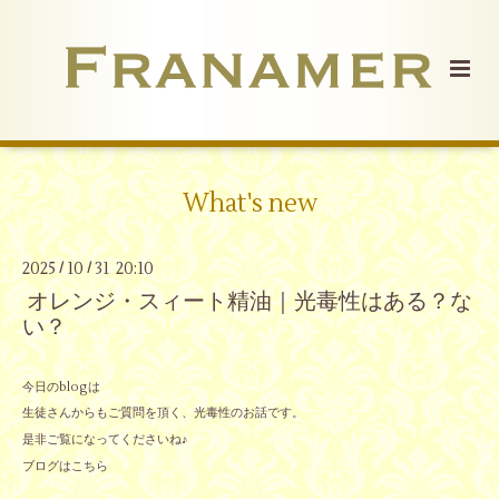
What's new
2025
10
31 20:10
/
/
オレンジ・スィート精油｜光毒性はある？な
い？
今日のblogは
生徒さんからもご質問を頂く、光毒性のお話です。
是非ご覧になってくださいね♪
ブログはこちら